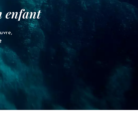
n enfant
uvre,
t