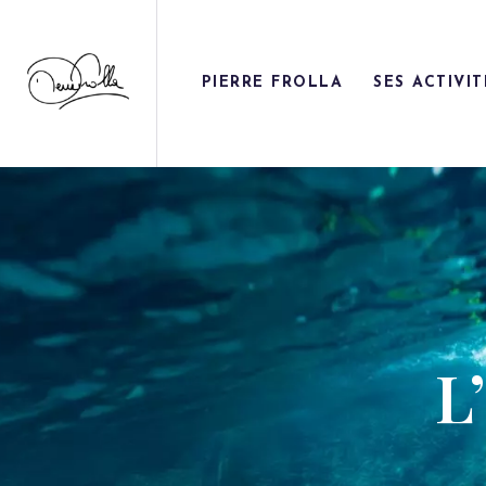
P
PIERRE FROLLA
SES ACTIVIT
S
S
S
C
L