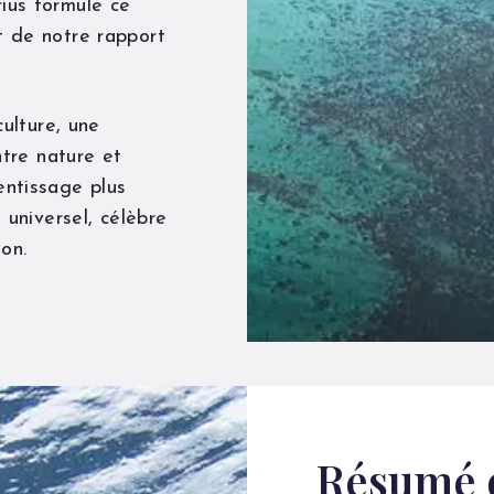
ius formule ce
t de notre rapport
culture, une
ntre nature et
entissage plus
 universel, célèbre
ion.
Résumé 