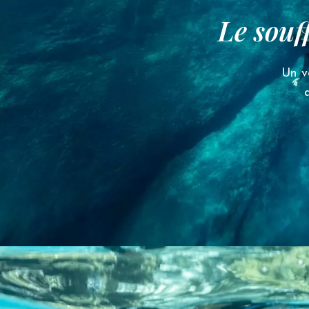
Le souf
Un v