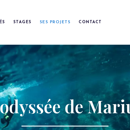
IERRE FROLLA
ÉS
STAGES
SES PROJETS
CONTACT
ES ACTIVITÉS
TAGES D’APNÉE
ES PROJETS
ONTACT
’odyssée de Mari