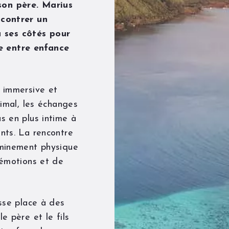
son père.
Marius
ncontrer un
 ses côtés pour
e entre enfance
n immersive et
nimal, les échanges
s en plus intime à
ents. La rencontre
eminement physique
’émotions et de
isse place à des
e père et le fils