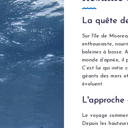
La quête d
Sur l’île de Moorea
enthousiaste, nourr
baleines à bosse. 
monde d’apnée, il p
C’est lui qui initi
géants des mers et
évoluent.
L'approche 
Le voyage commenc
Depuis les hauteurs 