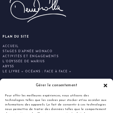
PLAN DU SITE
ACCUEIL
STAGES D’APNÉE MONACO
ACTIVITÉS ET ENGAGEMENTS
L’ODYSSÉE DE MARIUS
ABYSS
LE LIVRE « OCÉANS : FACE À FACE »
Gérer le consentement
INFORMATIONS LÉGALES
Pour offrir les meilleures expériences, nous utilisons des
CONTACTER PIERRE FROLLA
technologies telles que les cookies pour stocker et/ou accéder aux
CONDITIONS GÉNÉRALES DE VENTE
informations des appareils. Le fait de consentir à ces technologies
POLITIQUE DE CONFIDENTIALITÉ
nous permettra de traiter des données telles que le comportement